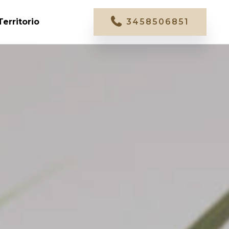
Territorio
3458506851