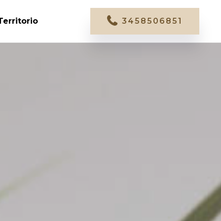
Territorio
3458506851