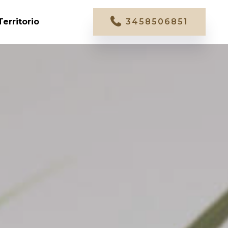
Territorio
3458506851