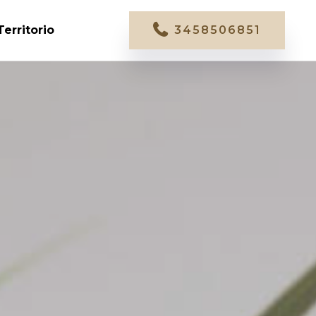
Territorio
3458506851