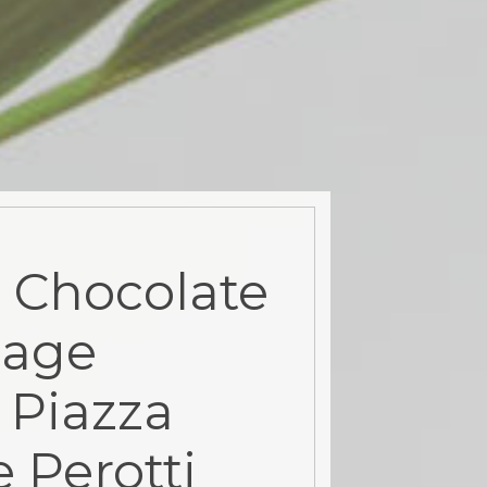
 Chocolate
sage
 Piazza
 Perotti