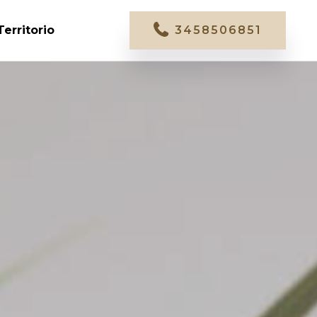
Territorio
3458506851