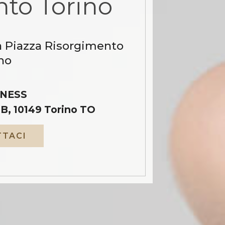
to Torino
a Piazza Risorgimento
no
NESS
B, 10149 Torino TO
TACI