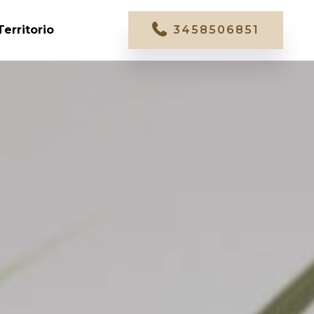
Territorio
3458506851