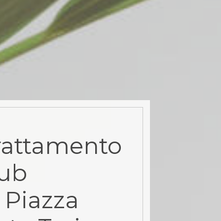
rattamento
rub
 Piazza