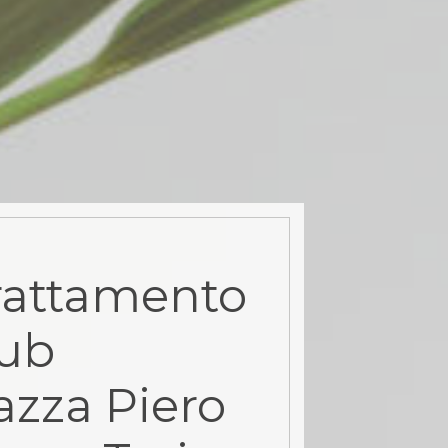
rattamento
rub
azza Piero