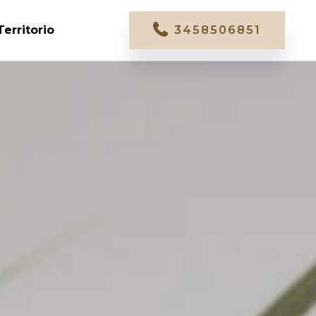
Territorio
3458506851