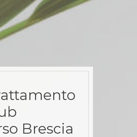
rattamento
rub
rso Brescia