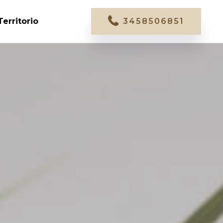
Territorio
3458506851