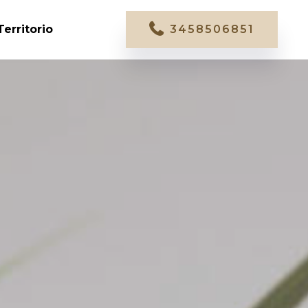
Territorio
3458506851