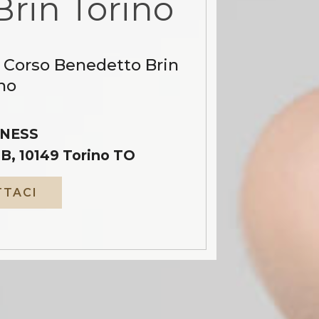
rin Torino
a Corso Benedetto Brin
no
NESS
B, 10149 Torino TO
TACI