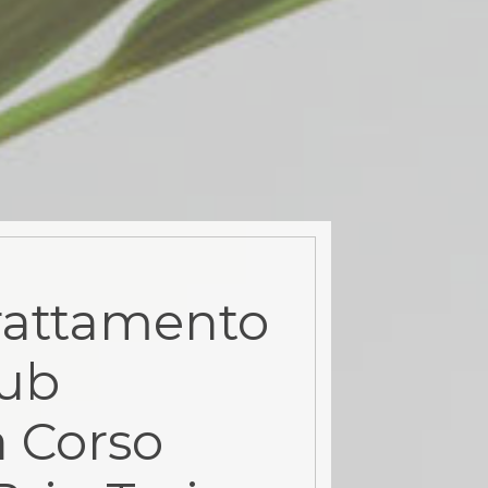
rattamento
rub
a Corso