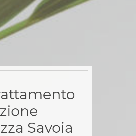
rattamento
azione
azza Savoia