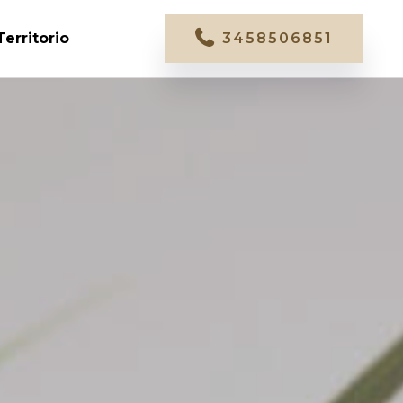
Territorio
3458506851