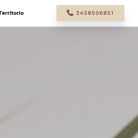
Territorio
3458506851