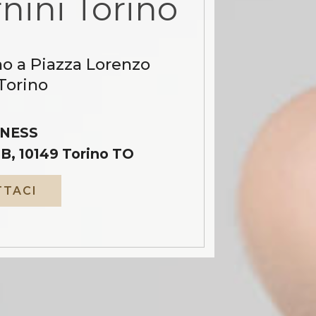
nini Torino
no a Piazza Lorenzo
Torino
NESS
B, 10149 Torino TO
TACI