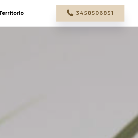
Territorio
3458506851