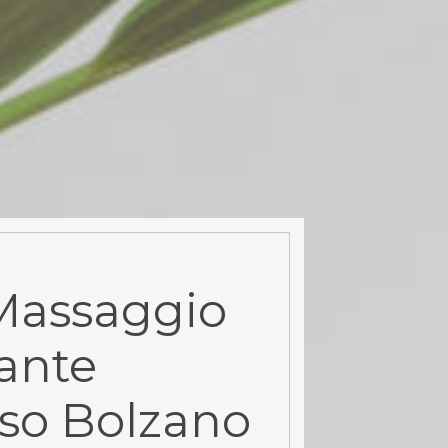
Massaggio
ante
rso Bolzano