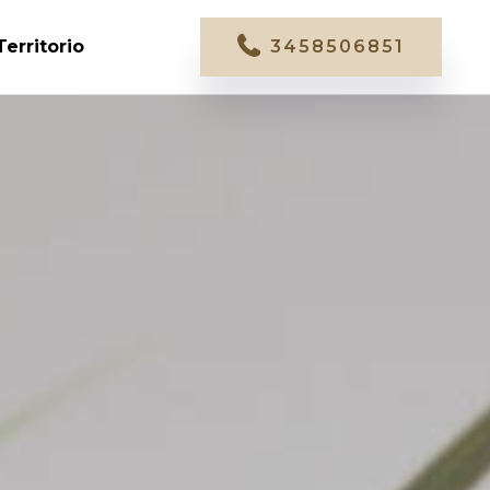
Territorio
3458506851