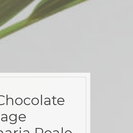
Chocolate
sage
naria Reale