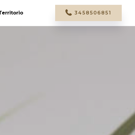
Territorio
3458506851