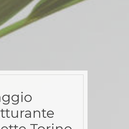
aggio
tturante
lette Torino