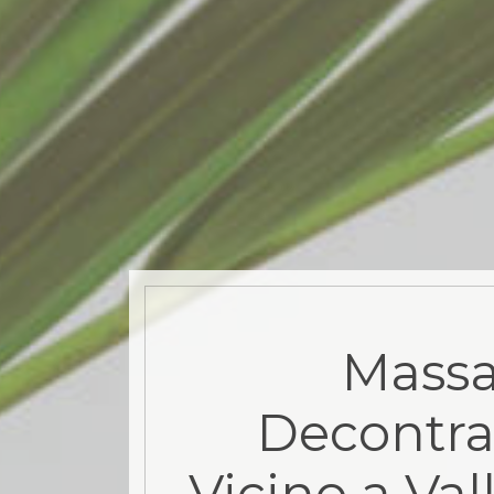
Mass
Decontra
Vicino a Val