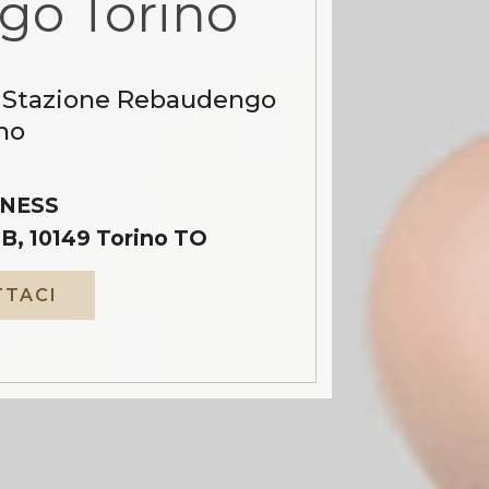
go Torino
a Stazione Rebaudengo
no
NESS
B, 10149 Torino TO
TACI