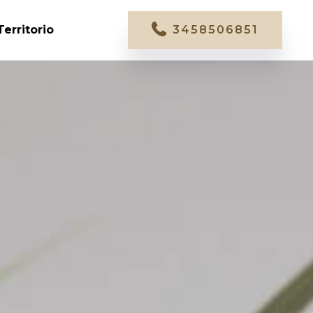
Territorio
3458506851