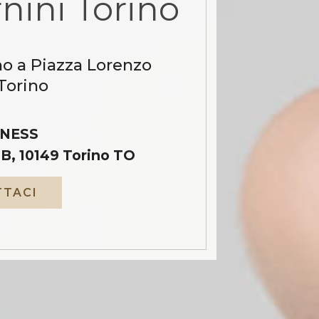
nini Torino
no a Piazza Lorenzo
Torino
NESS
B, 10149 Torino TO
TACI