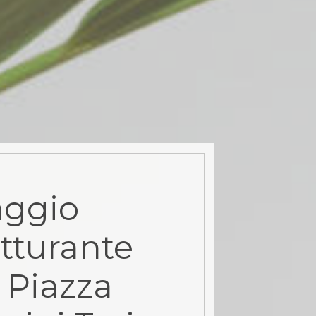
aggio
tturante
 Piazza