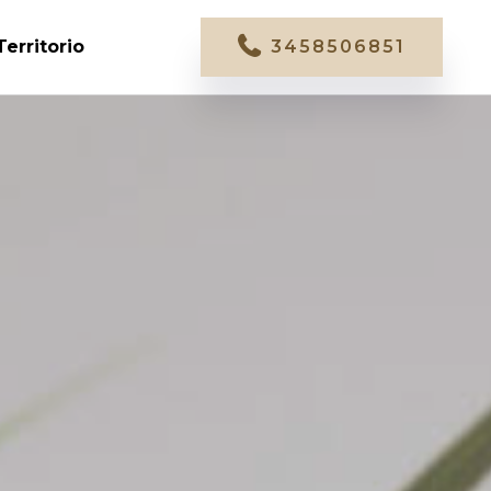
Territorio
3458506851