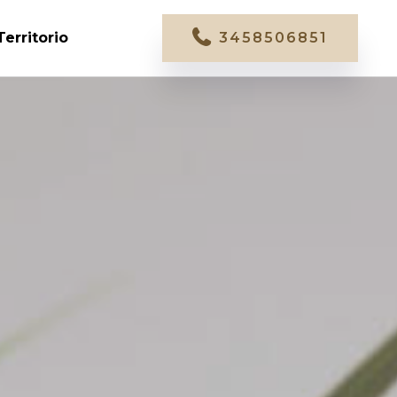
Territorio
3458506851