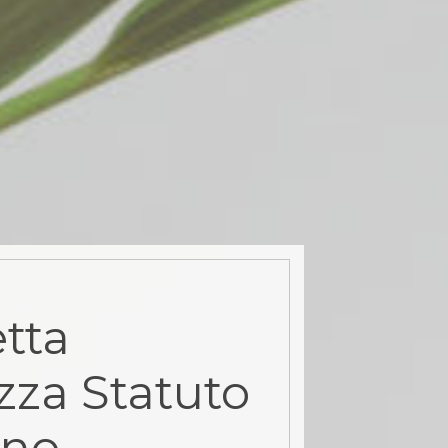
tta
zza Statuto
ino