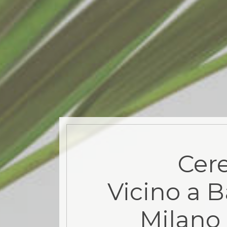
Cere
Vicino a B
Milano 