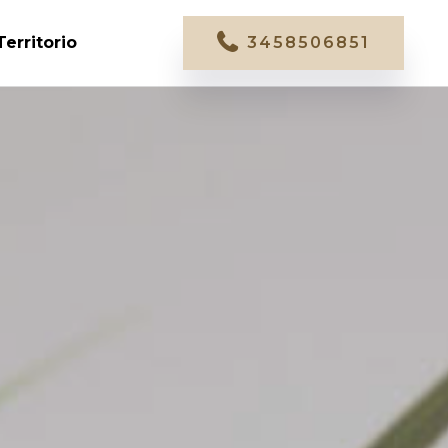
Territorio
3458506851