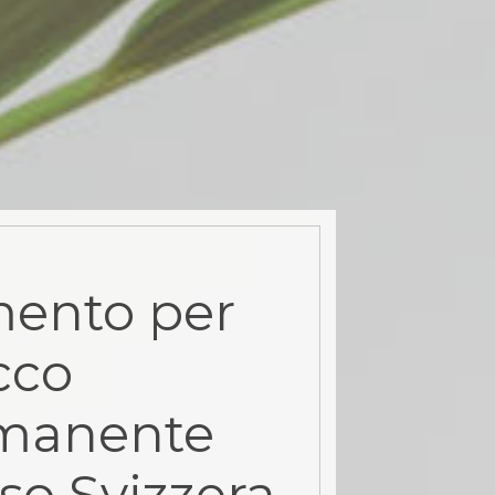
ento per
cco
manente
so Svizzera