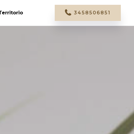
Territorio
3458506851