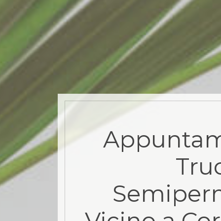
Appuntam
Tru
Semiper
Vicino a Cor