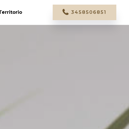
Territorio
3458506851