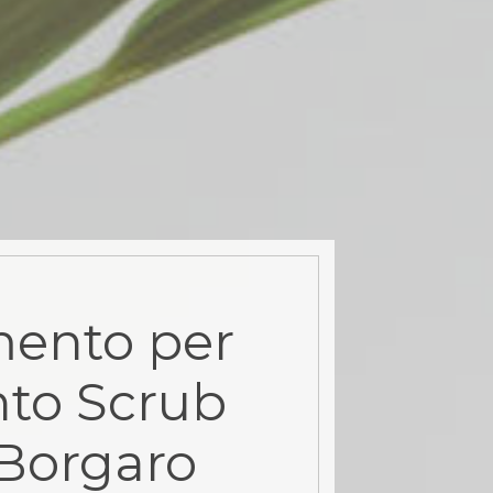
ento per
to Scrub
 Borgaro