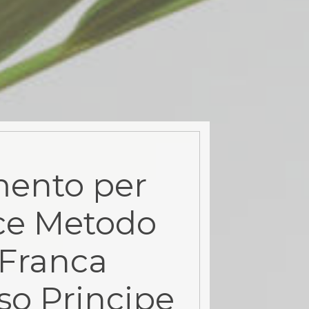
ento per
ce Metodo
Franca
so Principe