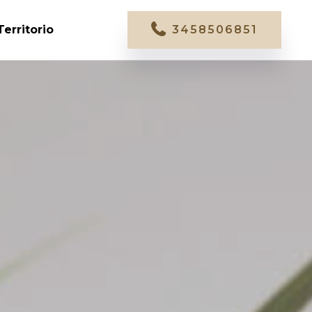
Territorio
3458506851