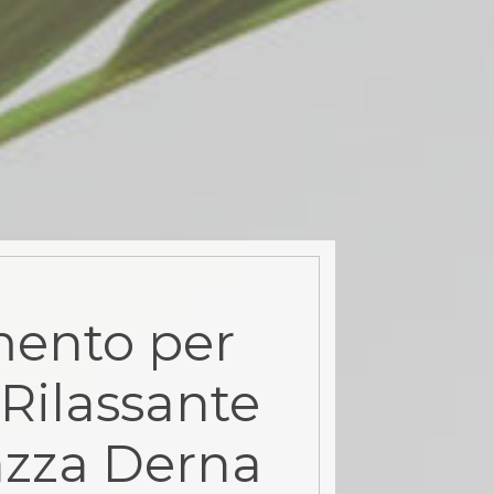
ento per
Rilassante
azza Derna