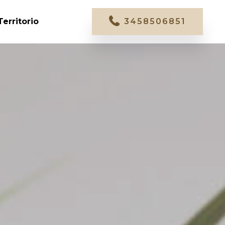
Territorio
3458506851