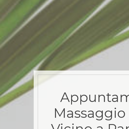
Appuntam
Massaggio 
Vicino a Par