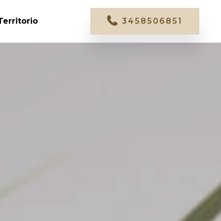
Territorio
3458506851