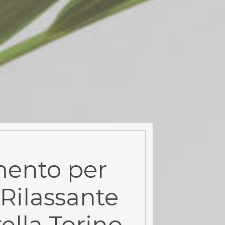
ento per
Rilassante
ella Torino