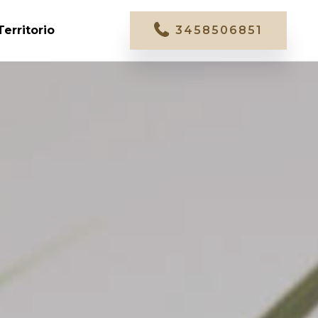
Territorio
3458506851