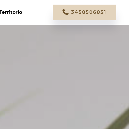
Territorio
3458506851