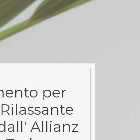
ento per
Rilassante
all' Allianz