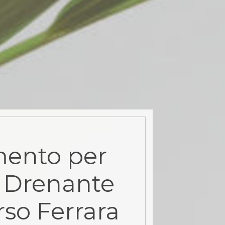
ento per
 Drenante
rso Ferrara