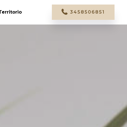
Territorio
3458506851