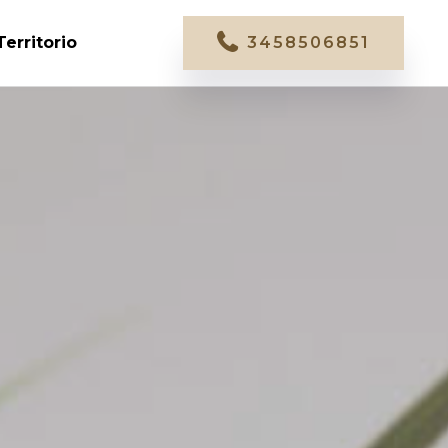
Territorio
3458506851