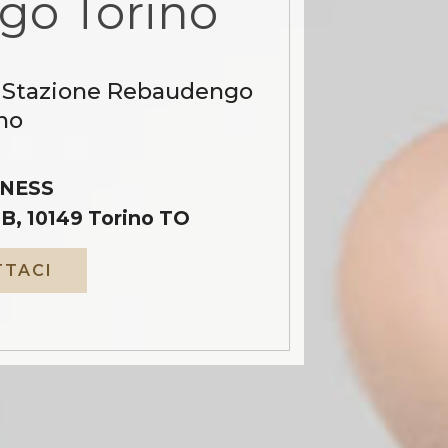
go Torino
a Stazione Rebaudengo
no
NESS
B, 10149 Torino TO
TACI