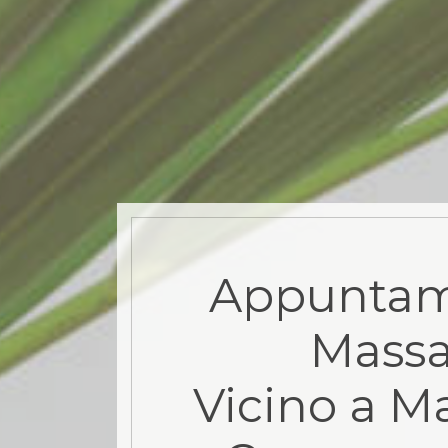
Appuntam
Mass
Vicino a M