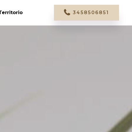
Territorio
3458506851