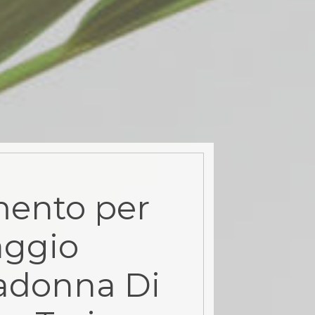
ento per
aggio
adonna Di