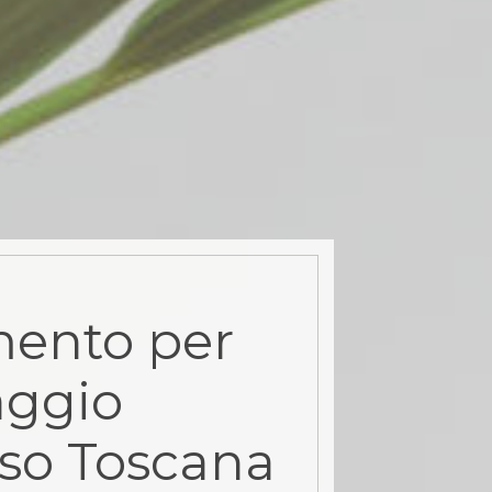
ento per
aggio
rso Toscana