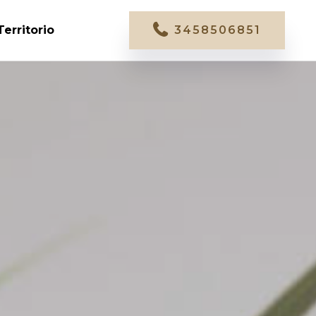
Territorio
3458506851