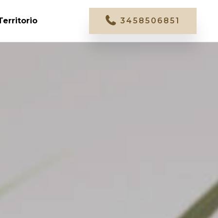
Territorio
3458506851