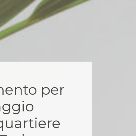
ento per
aggio
quartiere