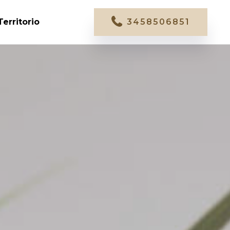
Territorio
3458506851