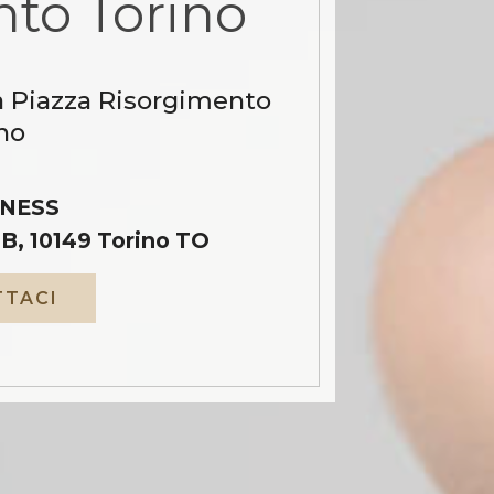
to Torino
a Piazza Risorgimento
no
NESS
B, 10149 Torino TO
TACI