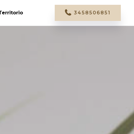
Territorio
3458506851