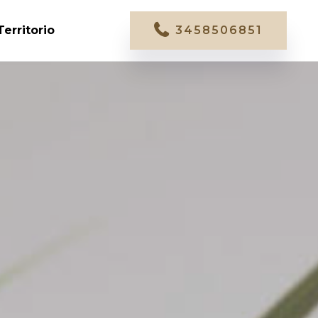
Territorio
3458506851