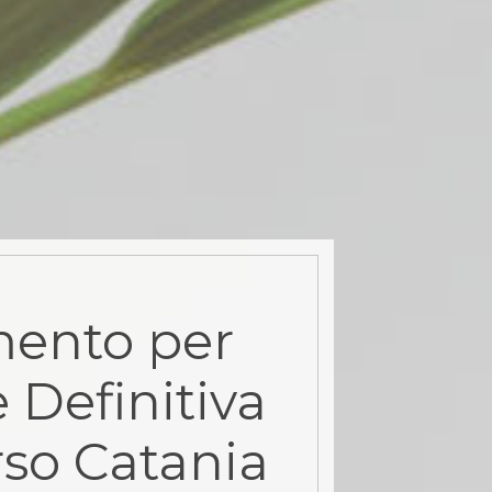
ento per
 Definitiva
rso Catania