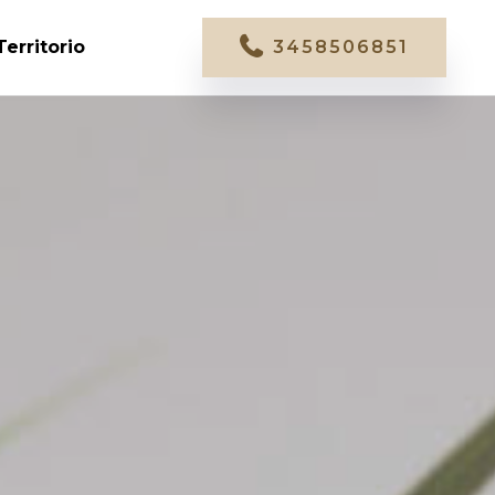
Territorio
3458506851