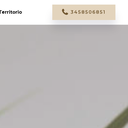
Territorio
3458506851