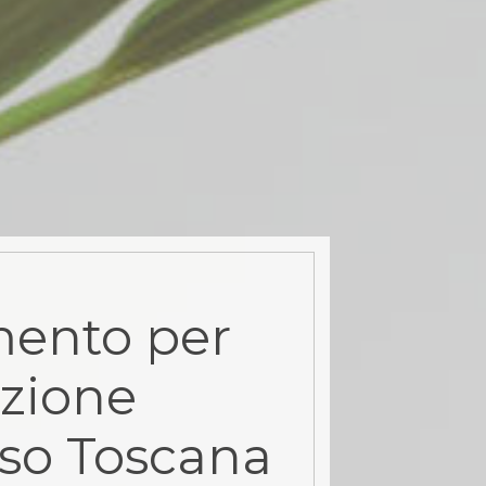
ento per
zione
rso Toscana