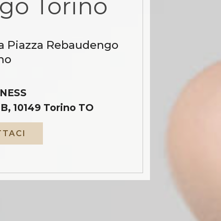
go Torino
 a Piazza Rebaudengo
no
NESS
B, 10149 Torino TO
TACI