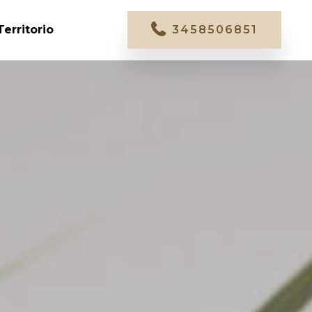
Territorio
3458506851