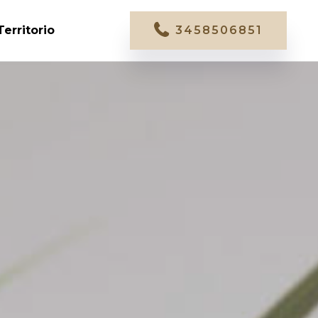
Territorio
3458506851