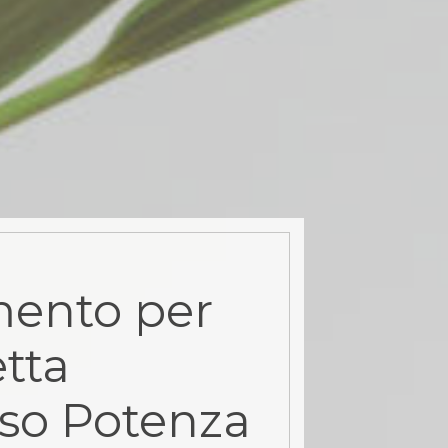
ento per
tta
rso Potenza