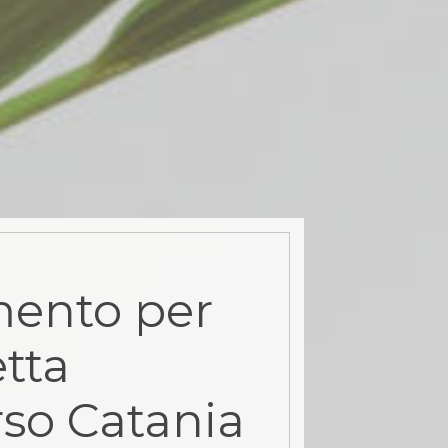
ento per
tta
rso Catania