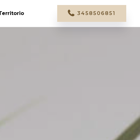
Territorio
3458506851